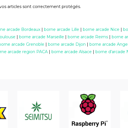
vos articles sont correctement protégés.
rne arcade Bordeaux
|
borne arcade Lille
|
borne arcade Nice
|
bo
Toulouse
|
borne arcade Marseille
|
borne arcade Reims
|
borne a
borne arcade Grenoble
|
borne arcade Dijon
|
borne arcade Ange
rne arcade region PACA
|
borne arcade Alsace
|
borne d'arcade