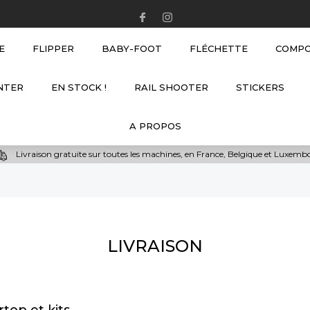
HOT
NEW
E
FLIPPER
BABY-FOOT
FLÉCHETTE
COMP
NTER
EN STOCK !
RAIL SHOOTER
STICKERS
A PROPOS
Livraison gratuite sur toutes les machines, en France, Belgique et Luxem
LIVRAISON
top et kits