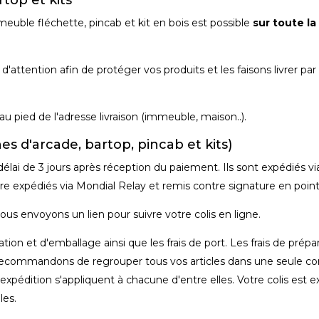
 meuble fléchette, pincab et kit en bois est possible
sur toute l
tention afin de protéger vos produits et les faisons livrer par 
 au pied de l'adresse livraison (immeuble, maison..).
es d'arcade, bartop, pincab et kits)
lai de 3 jours après réception du paiement. Ils sont expédiés v
e expédiés via Mondial Relay et remis contre signature en point 
vous envoyons un lien pour suivre votre colis en ligne.
ation et d'emballage ainsi que les frais de port. Les frais de prépar
ous recommandons de regrouper tous vos articles dans une seul
édition s'appliquent à chacune d'entre elles. Votre colis est e
les.