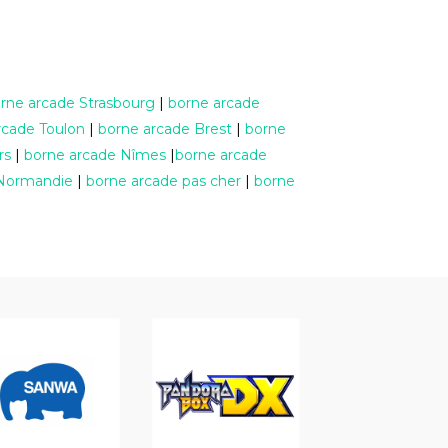
rne arcade Strasbourg
|
borne arcade
rcade Toulon
|
borne arcade Brest
|
borne
rs
|
borne arcade Nîmes
|
borne arcade
 Normandie
|
borne arcade pas cher
|
borne