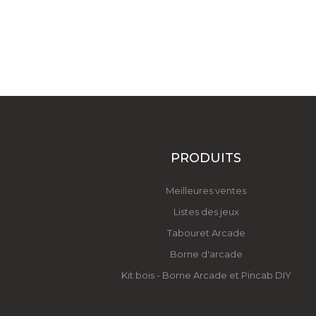
PRODUITS
Meilleures ventes
Listes des jeux
Tabouret Arcade
Borne d'arcade
Kit bois - Borne Arcade et Pincab DIY