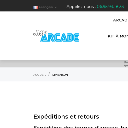
Appelez nous :
06.95.93.18.33
Français

ARCAD
KIT À MO
ACCUEIL
LIVRAISON
Expéditions et retours
Expédition des bornes d'arcade, bar