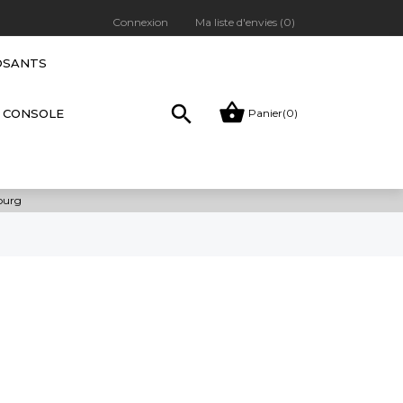
Connexion
Ma liste d'envies (
0
)
OSANTS


Panier
(0)
CONSOLE
bourg