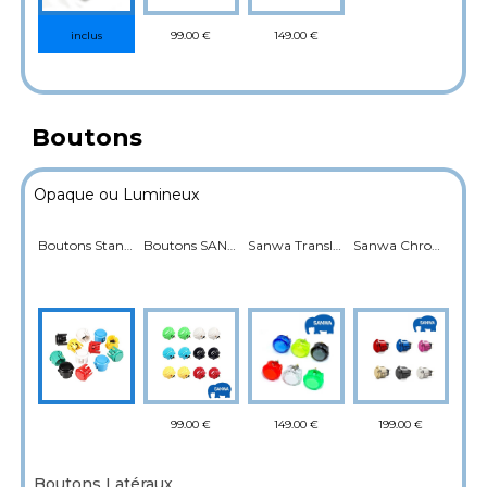
99.00 €
149.00 €
inclus
Boutons
Opaque ou Lumineux
Boutons Standard
Boutons SANWA
Sanwa Translucide Rétroéclairé
Sanwa Chromé
99.00 €
149.00 €
199.00 €
Boutons Latéraux