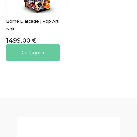
Borne D'arcade | Pop Art
Noir
Prix
1499.00 €
Configurer