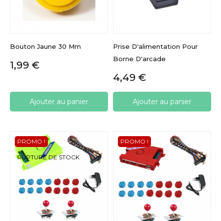
Bouton Jaune 30 Mm
Prise D'alimentation Pour
Borne D'arcade
Prix
1,99 €
Prix
4,49 €
Ajouter au panier
Ajouter au panier
PROMO !
PROMO !
RUPTURE DE STOCK