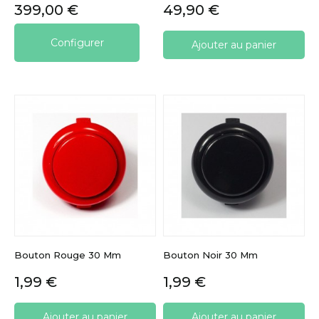
Prix
Prix
399,00 €
49,90 €
Configurer
Ajouter au panier
Bouton Rouge 30 Mm
Bouton Noir 30 Mm
Prix
Prix
1,99 €
1,99 €
Ajouter au panier
Ajouter au panier