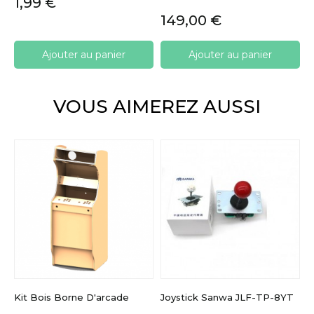
Prix
1,99 €
Prix
149,00 €
Ajouter au panier
Ajouter au panier
VOUS AIMEREZ AUSSI
Kit Bois Borne D'arcade
Joystick Sanwa JLF-TP-8YT