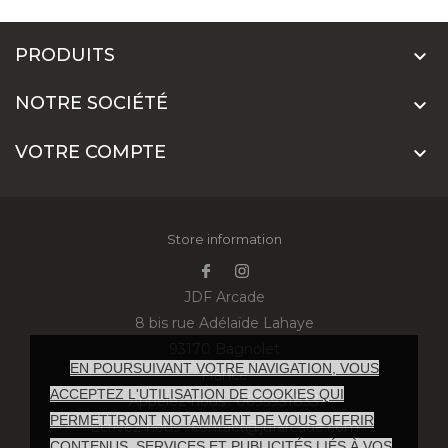
PRODUITS

NOTRE SOCIÉTÉ

VOTRE COMPTE

Store information
JDF Arcade
8 bis rue Adélaïde Lahaye
93170 Bagnolet
EN POURSUIVANT VOTRE NAVIGATION, VOUS
France
ACCEPTEZ L'UTILISATION DE COOKIES QUI
Appelez-nous :
0695931833
PERMETTRONT NOTAMMENT DE VOUS OFFRIR
Écrivez-nous :
contact@jdfarcade.com
CONTENUS, SERVICES ET PUBLICITÉS LIÉS À VOS