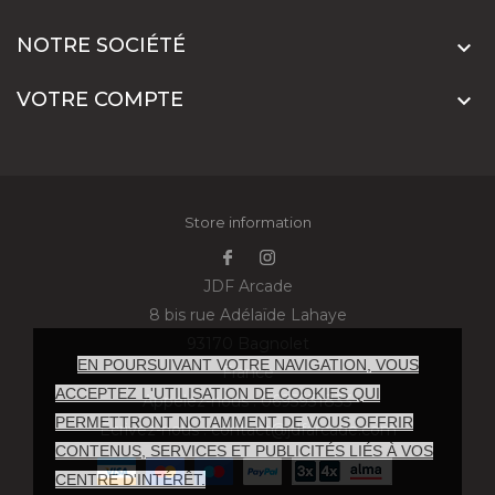
NOTRE SOCIÉTÉ

VOTRE COMPTE

Store information
JDF Arcade
8 bis rue Adélaïde Lahaye
93170 Bagnolet
EN POURSUIVANT VOTRE NAVIGATION, VOUS
France
ACCEPTEZ L'UTILISATION DE COOKIES QUI
Appelez-nous :
0695931833
PERMETTRONT NOTAMMENT DE VOUS OFFRIR
Écrivez-nous :
contact@jdfarcade.com
CONTENUS, SERVICES ET PUBLICITÉS LIÉS À VOS
CENTRE D'INTÉRÊT.