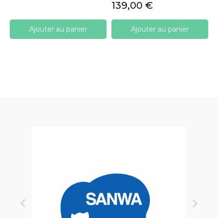
Prix
139,00 €
Ajouter au panier
Ajouter au panier

