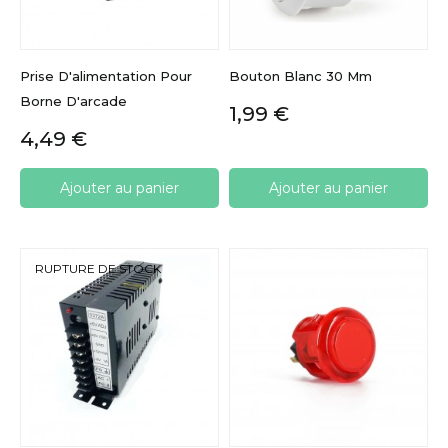
Prise D'alimentation Pour
Bouton Blanc 30 Mm
Borne D'arcade
Prix
1,99 €
Prix
4,49 €
Ajouter au panier
Ajouter au panier
RUPTURE DE STOCK