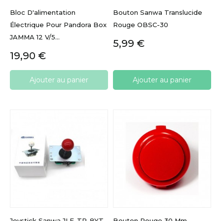
Bloc D'alimentation
Bouton Sanwa Translucide
Électrique Pour Pandora Box
Rouge OBSC-30
JAMMA 12 V/5...
Prix
5,99 €
Prix
19,90 €
Ajouter au panier
Ajouter au panier
Joystick Sanwa JLF-TP-8YT
Bouton Rouge 30 Mm