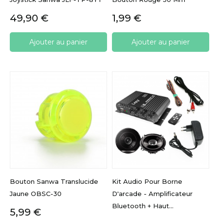
Prix
Prix
49,90 €
1,99 €
Ajouter au panier
Ajouter au panier
Bouton Sanwa Translucide
Kit Audio Pour Borne
Jaune OBSC-30
D'arcade - Amplificateur
Bluetooth + Haut...
Prix
5,99 €