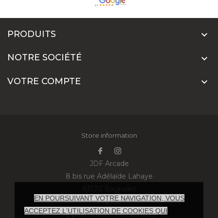
PRODUITS

NOTRE SOCIÉTÉ

VOTRE COMPTE

Store information
JDF Arcade
8 bis rue Adélaïde Lahaye
93170 Bagnolet
EN POURSUIVANT VOTRE NAVIGATION, VOUS
France
ACCEPTEZ L'UTILISATION DE COOKIES QUI
Appelez-nous :
0695931833