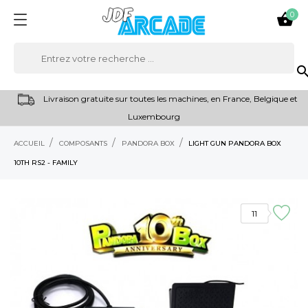
0

sear
Livraison gratuite sur toutes les machines, en France, Belgique et
Luxembourg
ACCUEIL
COMPOSANTS
PANDORA BOX
LIGHT GUN PANDORA BOX
10TH RS2 - FAMILY
PROMO !
11
ÉCONOMISEZ 120,00 €