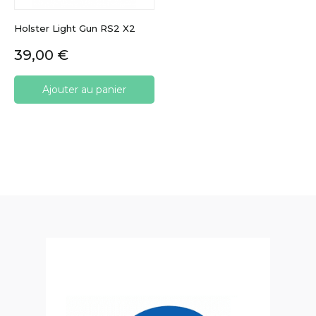
Holster Light Gun RS2 X2
Prix
39,00 €
Ajouter au panier