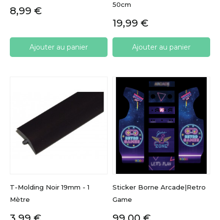
50cm
Prix
8,99 €
Prix
19,99 €
Ajouter au panier
Ajouter au panier
T-Molding Noir 19mm - 1
Sticker Borne Arcade|Retro
Mètre
Game
Prix
Prix
3,99 €
99,00 €