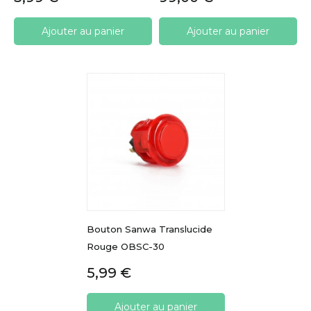
Ajouter au panier
Ajouter au panier
Bouton Sanwa Translucide
Rouge OBSC-30
Prix
5,99 €
Ajouter au panier