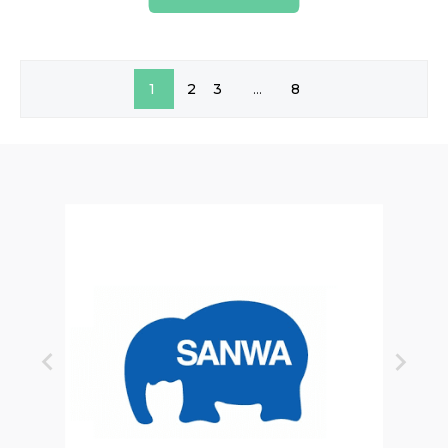
1
2
3
...
8

