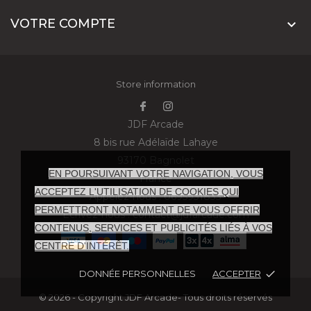
VOTRE COMPTE

Store information
JDF Arcade
8 bis rue Adélaïde Lahaye
93170 Bagnolet
EN POURSUIVANT VOTRE NAVIGATION, VOUS
France
ACCEPTEZ L'UTILISATION DE COOKIES QUI
Appelez-nous :
0695931833
PERMETTRONT NOTAMMENT DE VOUS OFFRIR
Écrivez-nous :
contact@jdfarcade.com
CONTENUS, SERVICES ET PUBLICITÉS LIÉS À VOS
CENTRE D'INTÉRÊT.
DONNÉE PERSONNELLES
ACCEPTER
done
© 2026 - Copyright JDF Arcade- Tous droits réservés